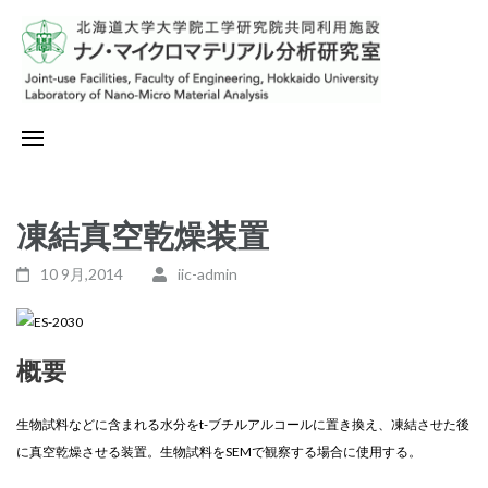
コ
ン
テ
ン
nma.eng.hokudai.ac.jp/
Just another WordPress site
ツ
へ
ス
キ
凍結真空乾燥装置
ッ
プ
10 9月,2014
iic-admin
(Enter
を
押
概要
す)
生物試料などに含まれる水分をt-ブチルアルコールに置き換え、凍結させた後
に真空乾燥させる装置。生物試料をSEMで観察する場合に使用する。