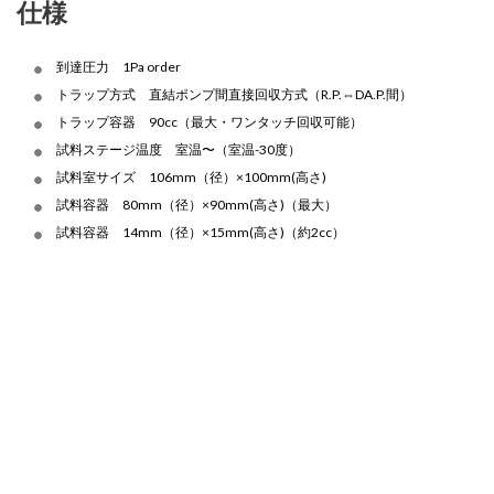
仕様
到達圧力 1Pa order
トラップ方式 直結ポンプ間直接回収方式（R.P.⇔DA.P.間）
トラップ容器 90cc（最大・ワンタッチ回収可能）
試料ステージ温度 室温〜（室温-30度）
試料室サイズ 106mm（径）×100mm(高さ)
試料容器 80mm（径）×90mm(高さ)（最大）
試料容器 14mm（径）×15mm(高さ)（約2cc）
投
稿
ナ
ビ
ゲ